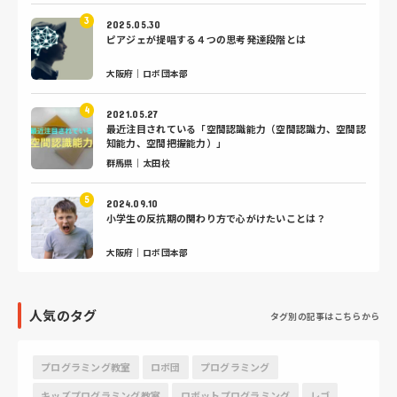
2025.05.30
ピアジェが提唱する４つの思考発達段階とは
大阪府｜ロボ団本部
2021.05.27
最近注目されている「空間認識能力（空間認識力、空間認
知能力、空間把握能力）」
群馬県｜太田校
2024.09.10
小学生の反抗期の関わり方で心がけたいことは？
大阪府｜ロボ団本部
人気のタグ
タグ別の記事はこちらから
プログラミング教室
ロボ団
プログラミング
キッズプログラミング教室
ロボットプログラミング
レゴ