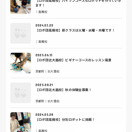
【ロボ団高槻校】パイソンコースもロボットを作っていき
ます！
｜高槻校
2024.03.22
【ロボ団高槻校】新クラスは火曜・水曜・木曜です！
｜高槻校
2025.06.13
【ロボ団北大路校】ビギナーコースのレッスン風景
京都府｜北大路校
2025.08.21
【ロボ団北大路校】秋の体験会募集！
京都府｜北大路校
2024.05.28
【ロボ団高槻校】分別ロボットに挑戦！
｜高槻校