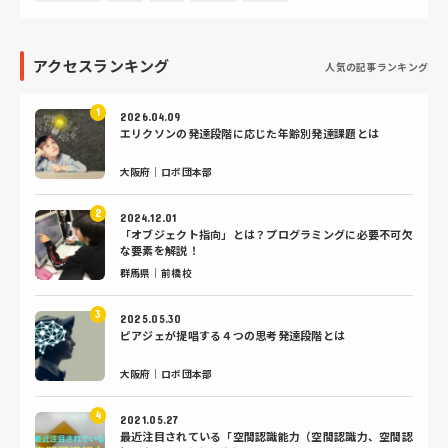
アクセスランキング
人気の記事ランキング
2026.04.09
エリクソンの発達段階に応じた年齢別発達課題とは
大阪府｜ロボ団本部
2024.12.01
「オブジェクト指向」とは？プログラミングに必要不可欠
な要素を解説！
群馬県｜前橋校
2025.05.30
ピアジェが提唱する４つの思考発達段階とは
大阪府｜ロボ団本部
2021.05.27
最近注目されている「空間認識能力（空間認識力、空間認