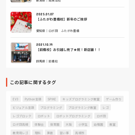
新潟県｜南魚沼校
2025.01.07
【ふたがわ豊橋校】新年のご挨拶
愛知県｜ロボ団 ふたがわ豊橋
2021.10.19
【前橋校】お引越し完了★祝！新店舗！！
群馬県｜前橋校
この記事に関するタグ
EV3
Python言語
SPIKE
キッズプログラミング教室
ゲーム作り
ビジュアル言語
プログラミング
プログラミング教室
レゴ
レゴブロック
ロボット
ロボットプログラミング
ロボ団
ロボ団高槻
体験会
保育園
大阪
小学生
幼稚園
教室
教育用レゴ
理科
算数
習い事
高槻市