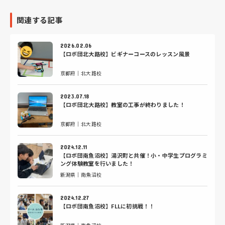
関連する記事
2026.02.06
【ロボ団北大路校】ビギナーコースのレッスン風景
京都府｜北大路校
2023.07.18
【ロボ団北大路校】教室の工事が終わりました！
京都府｜北大路校
2024.12.11
【ロボ団南魚沼校】湯沢町と共催！小・中学生プログラミ
ング体験教室を行いました！
新潟県｜南魚沼校
2024.12.27
【ロボ団南魚沼校】FLLに初挑戦！！