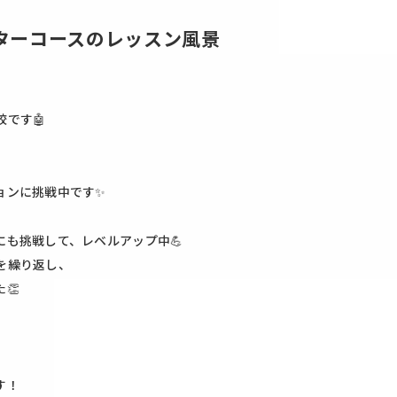
ターコースのレッスン風景
です🤖
ョンに挑戦中です✨
も挑戦して、レベルアップ中💪
を繰り返し、
👏
す！