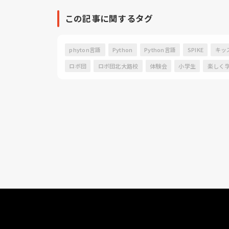
この記事に関するタグ
phyton言語
Python
Python言語
SPIKE
キッ
ロボ団
ロボ団北大路校
体験会
小学生
楽しく