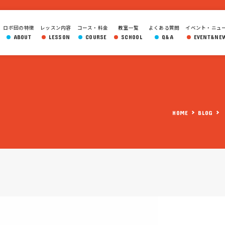
ロボ団の特徴
レッスン内容
コース・料金
教室一覧
よくある質問
イベント・ニュ
ABOUT
LESSON
COURSE
SCHOOL
Q&A
EVENT&NE
HOME
BLOG