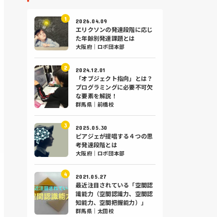
2026.04.09
エリクソンの発達段階に応じ
た年齢別発達課題とは
大阪府｜ロボ団本部
2024.12.01
「オブジェクト指向」とは？
プログラミングに必要不可欠
な要素を解説！
群馬県｜前橋校
2025.05.30
ピアジェが提唱する４つの思
考発達段階とは
大阪府｜ロボ団本部
2021.05.27
最近注目されている「空間認
識能力（空間認識力、空間認
知能力、空間把握能力）」
群馬県｜太田校