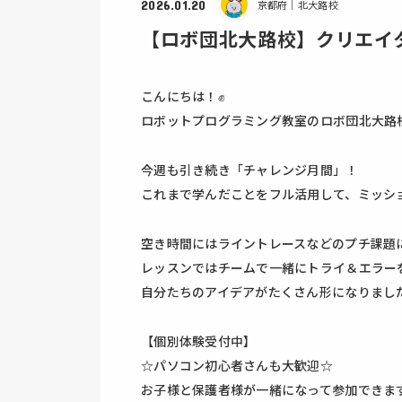
2026.01.20
京都府｜
北大路校
【ロボ団北大路校】クリエイ
こんにちは！✊
ロボットプログラミング教室のロボ団北大路校
今週も引き続き「チャレンジ月間」！
これまで学んだことをフル活用して、ミッシ
空き時間にはライントレースなどのプチ課題に
レッスンではチームで一緒にトライ＆エラー
自分たちのアイデアがたくさん形になりました
【個別体験受付中】
☆パソコン初心者さんも大歓迎☆
お子様と保護者様が一緒になって参加できま