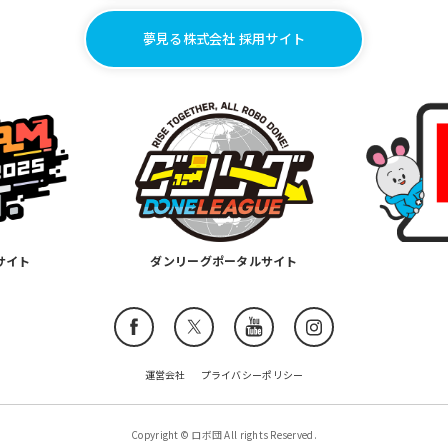
夢見る株式会社 採用サイト
設サイト
ダンリーグポータルサイト
運営会社
プライバシーポリシー
Copyright © ロボ団 All rights Reserved.