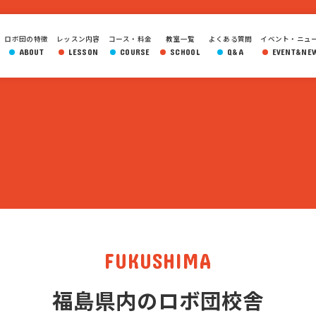
ロボ団の特徴
レッスン内容
コース・料金
教室一覧
よくある質問
イベント・ニュ
ABOUT
LESSON
COURSE
SCHOOL
Q&A
EVENT&NE
FUKUSHIMA
福島県内のロボ団校舎