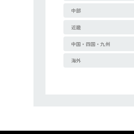
中部
近畿
中国・四国・九州
海外