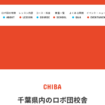
ロボ団の特徴
レッスン内容
コース・料金
教室一覧
よくある質問
イベント・ニュ
ABOUT
LESSON
COURSE
SCHOOL
Q&A
EVENT&NE
CHIBA
千葉県内のロボ団校舎