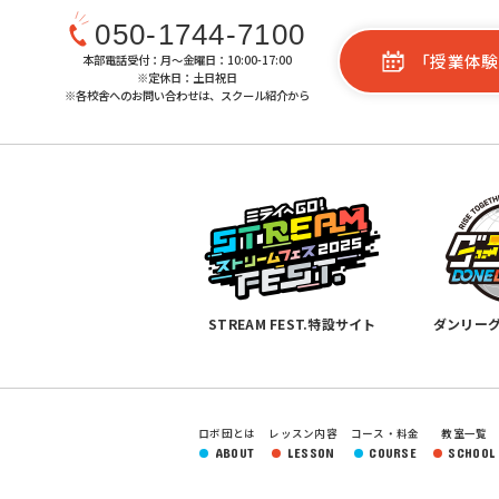
050-1744-7100
「授業体験
本部電話受付：月〜金曜日：10:00-17:00
※定休日：土日祝日
※各校舎へのお問い合わせは、スクール紹介から
STREAM FEST.特設サイト
ダンリー
ロボ団とは
レッスン内容
コース・料金
教室一覧
ABOUT
LESSON
COURSE
SCHOOL