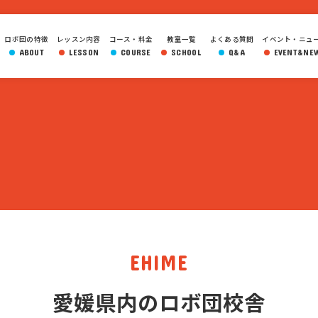
ロボ団の特徴
レッスン内容
コース・料金
教室一覧
よくある質問
イベント・ニュ
ABOUT
LESSON
COURSE
SCHOOL
Q&A
EVENT&NE
EHIME
愛媛県内のロボ団校舎