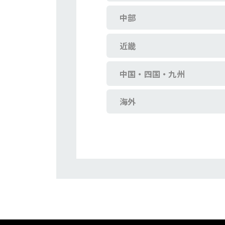
中部
近畿
中国・四国・九州
海外