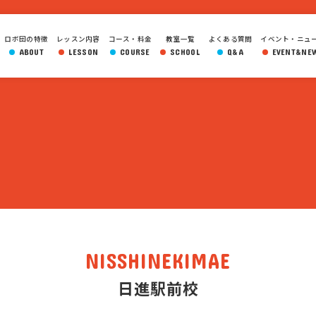
ロボ団の特徴
レッスン内容
コース・料金
教室一覧
よくある質問
イベント・ニュ
ABOUT
LESSON
COURSE
SCHOOL
Q&A
EVENT&NE
NISSHINEKIMAE
日進駅前校