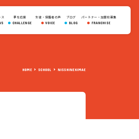
ース
夢を応援
生徒・保護者の声
ブログ
パートナー・加盟校募集
WS
CHALLENGE
VOICE
BLOG
FRANCHISE
HOME
SCHOOL
NISSHINEKIMAE