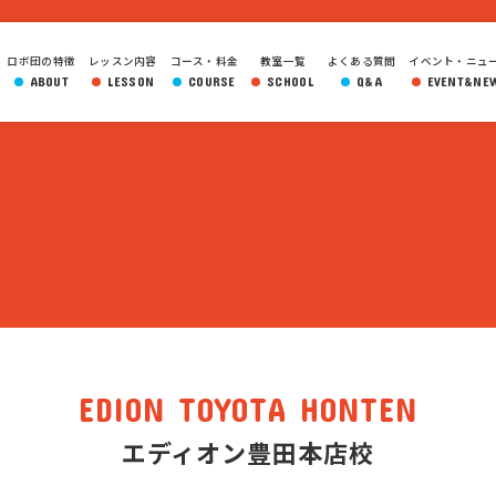
ロボ団の特徴
レッスン内容
コース・料金
教室一覧
よくある質問
イベント・ニュ
ABOUT
LESSON
COURSE
SCHOOL
Q&A
EVENT&NE
EDION TOYOTA HONTEN
エディオン豊田本店校