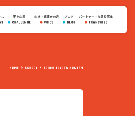
ース
夢を応援
生徒・保護者の声
ブログ
パートナー・加盟校募集
WS
CHALLENGE
VOICE
BLOG
FRANCHISE
HOME
SCHOOL
EDION TOYOTA HONTEN