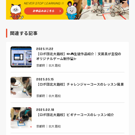
関連する記事
2025.11.22
【ロボ団北大路校】✏️🎮生徒作品紹介｜文房具が主役の
オリジナルゲーム制作💻✨
京都府｜北大路校
2025.05.15
【ロボ団北大路校】チャレンジャーコースのレッスン風景
京都府｜北大路校
2025.02.18
【ロボ団北大路校】ビギナーコースのレッスン紹介
京都府｜北大路校