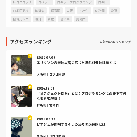
レゴブロック
ロボット
ロボットプログラミング
ロボ団
ロボ団高槻
体験会
保育園
大阪
小学生
幼稚園
教室
教育用レゴ
理科
算数
習い事
高槻市
アクセスランキング
人気の記事ランキング
2026.04.09
エリクソンの発達段階に応じた年齢別発達課題とは
大阪府｜ロボ団本部
2024.12.01
「オブジェクト指向」とは？プログラミングに必要不可欠
な要素を解説！
群馬県｜前橋校
2025.05.30
ピアジェが提唱する４つの思考発達段階とは
大阪府｜ロボ団本部