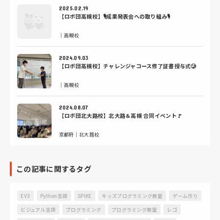
2025.02.19
【ロボ団高槻校】🎙️成果発表会への取り組み🎙️
｜高槻校
2024.09.03
【ロボ団高槻校】チャレンジャコース修了証書授与式🥲
｜高槻校
2024.08.07
【ロボ団北大路校】北大路＆高槻 合同イベント🚩
京都府｜北大路校
この記事に関するタグ
EV3
Python言語
SPIKE
キッズプログラミング教室
ゲーム作り
ビジュアル言語
プログラミング
プログラミング教室
レゴ