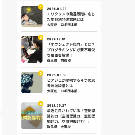
2026.04.09
エリクソンの発達段階に応じ
た年齢別発達課題とは
大阪府｜ロボ団本部
2024.12.01
「オブジェクト指向」とは？
プログラミングに必要不可欠
な要素を解説！
群馬県｜前橋校
2025.05.30
ピアジェが提唱する４つの思
考発達段階とは
大阪府｜ロボ団本部
2021.05.27
最近注目されている「空間認
識能力（空間認識力、空間認
知能力、空間把握能力）」
群馬県｜太田校