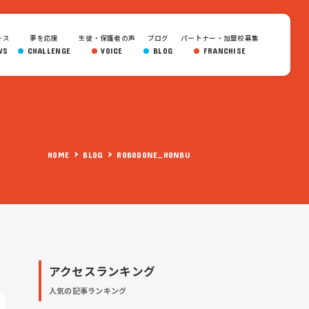
ース
夢を応援
生徒・保護者の声
ブログ
パートナー・加盟校募集
WS
CHALLENGE
VOICE
BLOG
FRANCHISE
HOME
BLOG
ROBODONE_HONBU
アクセスランキング
人気の記事ランキング