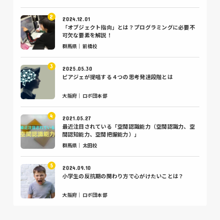
2024.12.01
「オブジェクト指向」とは？プログラミングに必要不
可欠な要素を解説！
群馬県｜前橋校
2025.05.30
ピアジェが提唱する４つの思考発達段階とは
大阪府｜ロボ団本部
2021.05.27
最近注目されている「空間認識能力（空間認識力、空
間認知能力、空間把握能力）」
群馬県｜太田校
2024.09.10
小学生の反抗期の関わり方で心がけたいことは？
大阪府｜ロボ団本部