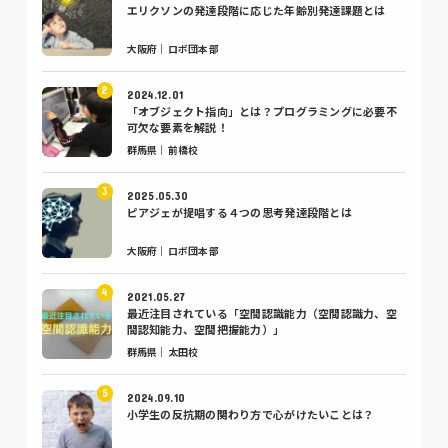
エリクソンの発達段階に応じた年齢別発達課題とは
大阪府｜ロボ団本部
2024.12.01
「オブジェクト指向」とは？プログラミングに必要不
可欠な要素を解説！
群馬県｜前橋校
2025.05.30
ピアジェが提唱する４つの思考発達段階とは
大阪府｜ロボ団本部
2021.05.27
最近注目されている「空間認識能力（空間認識力、空
間認知能力、空間把握能力）」
群馬県｜太田校
2024.09.10
小学生の反抗期の関わり方で心がけたいことは？