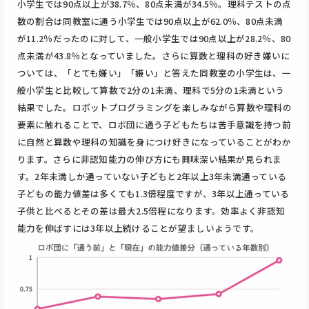
小学生では90点以上が38.7％、80点未満が34.5％。理科テストの点
数の割合は同教室に通う小学生では90点以上が62.0％、80点未満
が11.2％だったのに対して、一般小学生では90点以上が28.2％、80
点未満が43.8％となっていました。さらに算数と理科の好き嫌いに
ついては、「とても嫌い」「嫌い」と答えた同教室の小学生は、一
般小学生と比較して算数で2分の1未満、理科で5分の1未満という
結果でした。ロボットプログラミングを楽しみながら算数や理科の
要素に触れることで、ロボ団に通う子どもたちは苦手意識を持つ前
に自然と算数や理科の知識を身につけ好きになっていることがわか
ります。さらに非認知能力の伸び方にも興味深い結果が見られま
す。2年未満しか通っていない子どもと2年以上3年未満通っている
子どもの能力値差は多くても1.3倍程度ですが、3年以上通っている
子供と比べるとその差は最大2.5倍程になります。効率よく非認知
能力を伸ばすには3年以上続けることが望ましいようです。