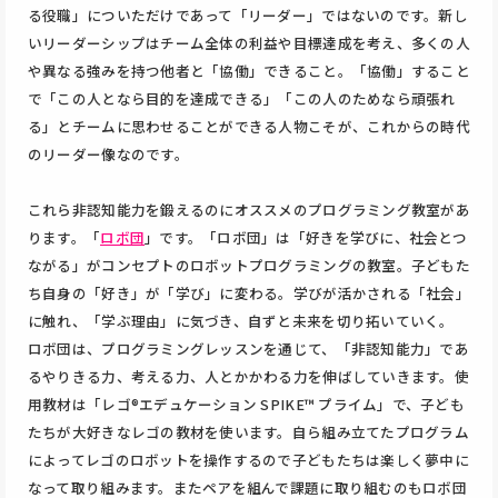
る役職」についただけであって「リーダー」ではないのです。新し
いリーダーシップはチーム全体の利益や目標達成を考え、多くの人
や異なる強みを持つ他者と「協働」できること。「協働」すること
で「この人となら目的を達成できる」「この人のためなら頑張れ
る」とチームに思わせることができる人物こそが、これからの時代
のリーダー像なのです。
これら非認知能力を鍛えるのにオススメのプログラミング教室があ
ります。「
ロボ団
」です。「ロボ団」は「好きを学びに、社会とつ
ながる」がコンセプトのロボットプログラミングの教室。子どもた
ち自身の「好き」が「学び」に変わる。学びが活かされる「社会」
に触れ、「学ぶ理由」に気づき、自ずと未来を切り拓いていく。
ロボ団は、プログラミングレッスンを通じて、「非認知能力」であ
るやりきる力、考える力、人とかかわる力を伸ばしていきます。使
用教材は「レゴ®エデュケーション SPIKE™ プライム」で、子ども
たちが大好きなレゴの教材を使います。自ら組み立てたプログラム
によってレゴのロボットを操作するので子どもたちは楽しく夢中に
なって取り組みます。またペアを組んで課題に取り組むのもロボ団