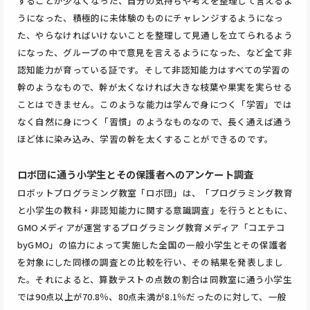
することが少なくなった、自分の気持ちや考えを整理して言えるよ
うになった、積極的に未体験のものにチャレンジするようになっ
た、やらなければいけないことを整理して見通しを立てられるよう
になった、グループの中で意見を言えるようになった、など全て非
認知能力が育っている証です。そして非認知能力はすべての学習の
幹のようなもので、幹が太くなければ大きな枝葉や果実を実らせる
ことはできません。このような能力は学んで身につく「学習」では
なく自然に身につく「習慣」のようなものなので、長く通えば通う
ほど体に染み込み、学習の幹を太くすることができるのです。
ロボ団に通う小学生とその保護者へのアンケート調査
ロボットプログラミング教室「ロボ団」は、「プログラミング教育
と小学生の教科・非認知能力に関する意識調査」を行うとともに、
GMOメディアが運営するプログラミング教育メディア「コエテコ
byGMO」の協力によって実施した全国の一般小学生とその保護者
を対象にした同様の調査との比較を行い、その結果を発表しまし
た。それによると、算数テストの点数の割合は同教室に通う小学生
では90点以上が70.8％、80点未満が8.1％だったのに対して、一般