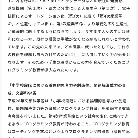
す。内閣府はICT・AI・IoT・ビッグデータなどの現在の発展を、
蒸気機関（第１次）・電力と分業による大量生産（第２次）、電子
技術によるオートメーション化（第3次）に続く「第4次産業革
命」と位置付けています。第4次産業革命により業務効率や生産性
が飛躍的に向上するようになるでしょう。ますます人々の生活は便
利になる一方、既存の職業は半数がなくなるかもしれないと言われ
ています。この先の未来では、どの職業に就いたとしても、これら
の技術を理解し自らの目的のために上手に活用していく力が必要と
なります。そのため小学生の段階からこの力を育んでいくためにプ
ログラミング教育が導入されたのです。
「小学校段階における論理的思考力や創造性、問題解決能力の育
成」文部科学省
平成28年文部科学省は「小学校段階における論理的思考力や創造
性、問題解決能力等の育成とプログラミング教育」を議論する有識
者会議を行いました。第4次産業革命という社会の変化に対応でき
るようにプログラミング教育が行われること、プログラミング教育
はコーディングを学ぶというよりプログラミング的思考（論理的思