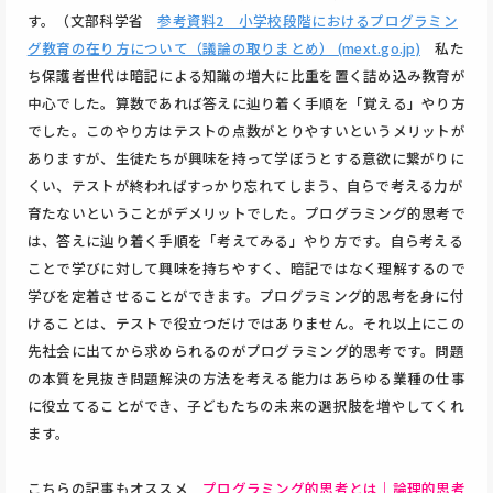
す。（文部科学省
参考資料2 小学校段階におけるプログラミン
グ教育の在り方について（議論の取りまとめ） (mext.go.jp)
私た
ち保護者世代は暗記による知識の増大に比重を置く詰め込み教育が
中心でした。算数であれば答えに辿り着く手順を「覚える」やり方
でした。このやり方はテストの点数がとりやすいというメリットが
ありますが、生徒たちが興味を持って学ぼうとする意欲に繋がりに
くい、テストが終わればすっかり忘れてしまう、自らで考える力が
育たないということがデメリットでした。プログラミング的思考で
は、答えに辿り着く手順を「考えてみる」やり方です。自ら考える
ことで学びに対して興味を持ちやすく、暗記ではなく理解するので
学びを定着させることができます。プログラミング的思考を身に付
けることは、テストで役立つだけではありません。それ以上にこの
先社会に出てから求められるのがプログラミング的思考です。問題
の本質を見抜き問題解決の方法を考える能力はあらゆる業種の仕事
に役立てることができ、子どもたちの未来の選択肢を増やしてくれ
ます。
こちらの記事もオススメ
プログラミング的思考とは｜論理的思考