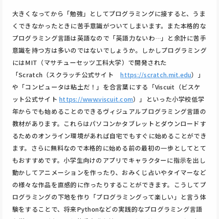
大きくなってから「勉強」としてプログラミングに接すると、うま
くできなかったときに苦手意識がついてしまいます。また本格的な
プログラミング言語は英語なので「英語力ないわ…」と余計に苦手
意識を持つ方は多いのではないでしょうか。しかしプログラミング
にはMIT（マサチューセッツ工科大学）で開発された
「Scratch（スクラッチ公式サイト
https://scratch.mit.edu
）」
や「コンピュータは粘土だ！」を合言葉にする「Viscuit（ビスケ
ット公式サイト
https://www.viscuit.com
）」といった小学校低学
年からでも始めることのできるヴィジュアルプログラミング言語の
教材があります。これらはパソコンかタブレットとダウンロードす
るためのオンライン環境があれば自宅でもすぐに始めることができ
ます。さらに無料なので本格的に始める前の最初の一歩としてとて
もおすすめです。小学生向けのアプリでキャラクターに指示を出し
動かしてアニメーションを作ったり、おみくじ占いやタイマーなど
の様々な作品を直感的に作ったりすることができます。こうしてプ
ログラミングの下地を作り「プログラミングって楽しい」と言う体
験をすることで、将来Pythonなどの実践的なプログラミング言語