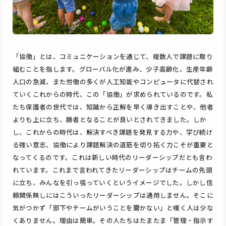
「協働」とは、コミュニケーションを通じて、複数人で課題に取り
組むことを指します。グローバル化が進み、少子高齢化、生産年齢
人口の急減、また労働の多くが人工知能やコンピュータに代替され
ていくこれからの時代、この「協働」が求められているのです。私
たち保護者の世代では、知識から正解を早く導き出すことや、他者
よりも上に立ち、勝者となることが良いとされてきました。しか
し、これからの時代は、解決すべき課題を発見する力や、学び続け
る強い意志、協働により課題解決の道筋を切り拓く力こそが重要と
なってくるのです。これは新しい時代のリーダーシップだとも言わ
れています。これまで言われてきたリーダーシップはチームの先頭
に立ち、みんなを引っ張っていくというイメージでした。しかし信
頼関係無しにはこういったリーダーシップは通用しません。そこに
気がつかず「部下やチームがいうことを聞かない」と嘆く人は少な
くありません。理由は簡単。その人たちはたまたま「管理・指示す