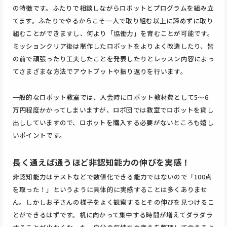
の特徴です。ふたりで相談しながらロボットとプログラムを組み立
てます。ふたりでやるからこそ一人で取り組む以上に諦めずに取り
組むことができますし、何より「協働力」を育むことが可能です。
ミッションクリア後は制作したロボットをよりよく改造したり、皆
の前で頑張ったり工夫したことを発表したりとレッスン内容によっ
てさまざまな方法でアウトプットや振り返りを行います。
一般的なロボット教室では、入会時にロボット教材費として5〜6
万円程度かかってしまいますが、ロボ団では教室でロボットを貸し
出ししていますので、ロボットを購入する必要がないところも嬉し
いポイントです。
長く通えば通うほど非認知能力の伸びを実感！
非認知能力はテストなどで数値化できる能力ではないので「100点
を取った！」というように具体的に実感することは多くありませ
ん。しかしお子さんの様子をよく観察するとその伸びを見つけるこ
とができるはずです。机に向かって集中する時間が増えてダラダラ