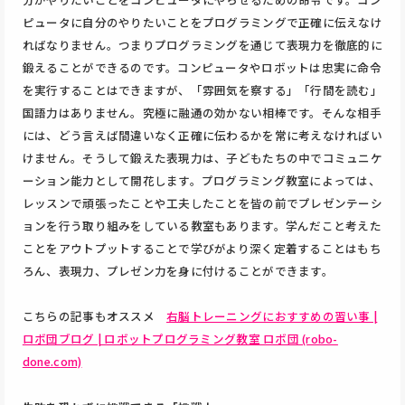
ピュータに自分のやりたいことをプログラミングで正確に伝えなけ
ればなりません。つまりプログラミングを通じて表現力を徹底的に
鍛えることができるのです。コンピュータやロボットは忠実に命令
を実行することはできますが、「雰囲気を察する」「行間を読む」
国語力はありません。究極に融通の効かない相棒です。そんな相手
には、どう言えば間違いなく正確に伝わるかを常に考えなければい
けません。そうして鍛えた表現力は、子どもたちの中でコミュニケ
ーション能力として開花します。プログラミング教室によっては、
レッスンで頑張ったことや工夫したことを皆の前でプレゼンテーシ
ョンを行う取り組みをしている教室もあります。学んだこと考えた
ことをアウトプットすることで学びがより深く定着することはもち
ろん、表現力、プレゼン力を身に付けることができます。
こちらの記事もオススメ
右脳トレーニングにおすすめの習い事 |
ロボ団ブログ | ロボットプログラミング教室 ロボ団 (robo-
done.com)